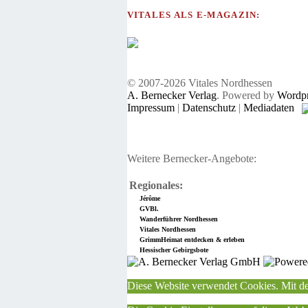
VITALES ALS E-MAGAZIN:
© 2007-2026 Vitales Nordhessen
A. Bernecker Verlag
. Powered by
Wordpr
Impressum
|
Datenschutz
|
Mediadaten
Weitere Bernecker-Angebote:
Regionales:
Jérôme
GVBl.
Wanderführer Nordhessen
Vitales Nordhessen
GrimmHeimat entdecken & erleben
Hessischer Gebirgsbote
Diese Website verwendet Cookies. Mit de