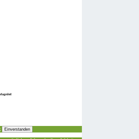
lagstitel
g
Einverstanden