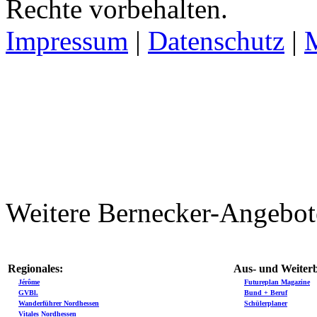
Rechte vorbehalten.
Impressum
|
Datenschutz
|
Weitere Bernecker-Angebot
Regionales:
Aus- und Weiterb
Jérôme
Futureplan Magazine
GVBl.
Bund + Beruf
Wanderführer Nordhessen
Schülerplaner
Vitales Nordhessen