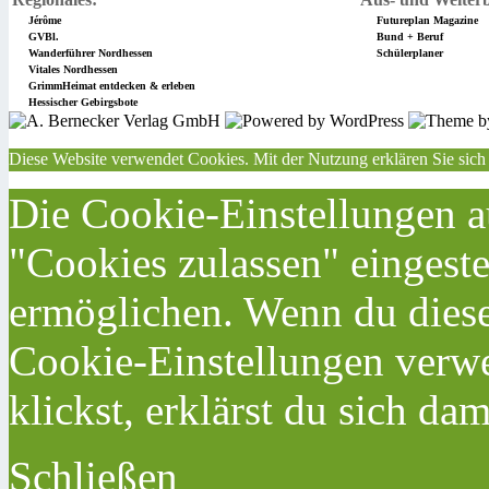
Jérôme
Futureplan Magazine
GVBl.
Bund + Beruf
Wanderführer Nordhessen
Schülerplaner
Vitales Nordhessen
GrimmHeimat entdecken & erleben
Hessischer Gebirgsbote
Diese Website verwendet Cookies. Mit der Nutzung erklären Sie sich
Die Cookie-Einstellungen au
"Cookies zulassen" eingeste
ermöglichen. Wenn du dies
Cookie-Einstellungen verwe
klickst, erklärst du sich da
Schließen