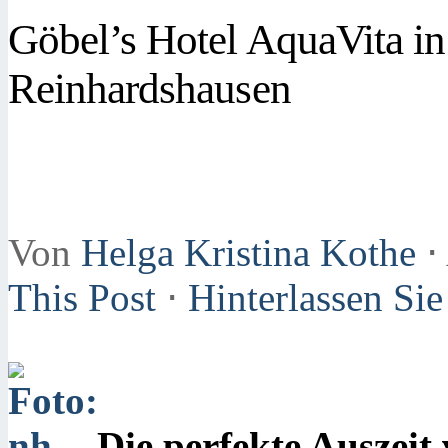
Göbel’s Hotel AquaVita i
Reinhardshausen
Von
Helga Kristina Kothe
⋅
This Post
⋅
Hinterlassen Si
Die perfekte Auszeit