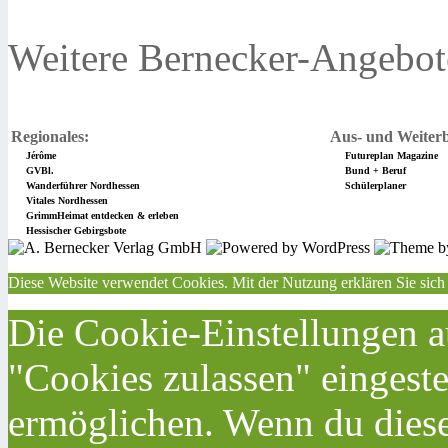
Weitere Bernecker-Angebot
Regionales:
Aus- und Weiterb
Jérôme
Futureplan Magazine
GVBl.
Bund + Beruf
Wanderführer Nordhessen
Schülerplaner
Vitales Nordhessen
GrimmHeimat entdecken & erleben
Hessischer Gebirgsbote
Diese Website verwendet Cookies. Mit der Nutzung erklären Sie sich
Die Cookie-Einstellungen au
"Cookies zulassen" eingeste
ermöglichen. Wenn du dies