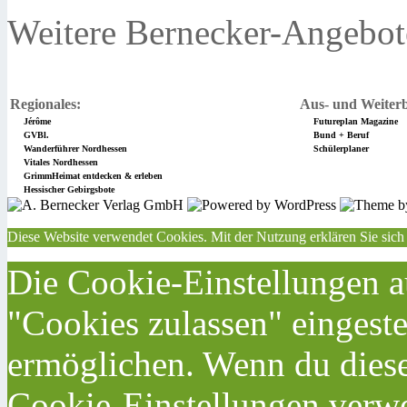
Weitere Bernecker-Angebot
Regionales:
Aus- und Weiterb
Jérôme
Futureplan Magazine
GVBl.
Bund + Beruf
Wanderführer Nordhessen
Schülerplaner
Vitales Nordhessen
GrimmHeimat entdecken & erleben
Hessischer Gebirgsbote
Diese Website verwendet Cookies. Mit der Nutzung erklären Sie sich
Die Cookie-Einstellungen au
"Cookies zulassen" eingeste
ermöglichen. Wenn du dies
Cookie-Einstellungen verwe