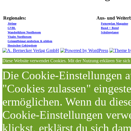
Regionales:
Aus- und Weiterb
Jérôme
Futureplan Magazine
GVBl.
Bund + Beruf
Wanderführer Nordhessen
Schülerplaner
Vitales Nordhessen
GrimmHeimat entdecken & erleben
Hessischer Gebirgsbote
Diese Website verwendet Cookies. Mit der Nutzung erklären Sie sich
Die Cookie-Einstellungen au
"Cookies zulassen" eingeste
ermöglichen. Wenn du dies
Cookie-Einstellungen verwe
klickst, erklärst du sich da