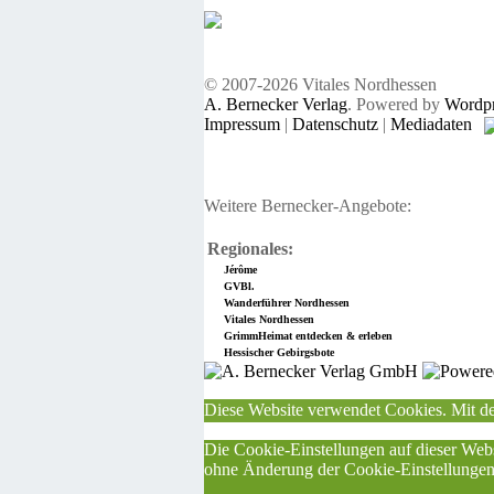
© 2007-2026 Vitales Nordhessen
A. Bernecker Verlag
. Powered by
Wordpr
Impressum
|
Datenschutz
|
Mediadaten
Weitere Bernecker-Angebote:
Regionales:
Jérôme
GVBl.
Wanderführer Nordhessen
Vitales Nordhessen
GrimmHeimat entdecken & erleben
Hessischer Gebirgsbote
Diese Website verwendet Cookies. Mit de
Die Cookie-Einstellungen auf dieser Webs
ohne Änderung der Cookie-Einstellungen v