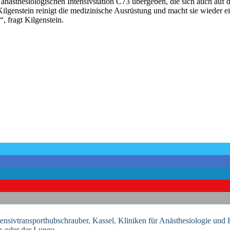
anästhesiologischen Intensivstation C73 übergeben, die sich auch auf
 Kilgenstein reinigt die medizinische Ausrüstung und macht sie wieder ei
 fragt Kilgenstein.
tensivtransporthubschrauber
,
Kassel
,
Kliniken für Anästhesiologie und 
s oder der Lunge