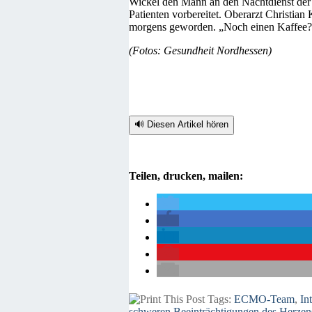
Wickel den Mann an den Nachtdienst der 
Patienten vorbereitet. Oberarzt Christian
morgens geworden. „Noch einen Kaffee?“,
(Fotos: Gesundheit Nordhessen)
🔊 Diesen Artikel hören
Teilen, drucken, mailen:
Tags:
ECMO-Team
,
In
schweren Beeinträchtigungen des Herzen