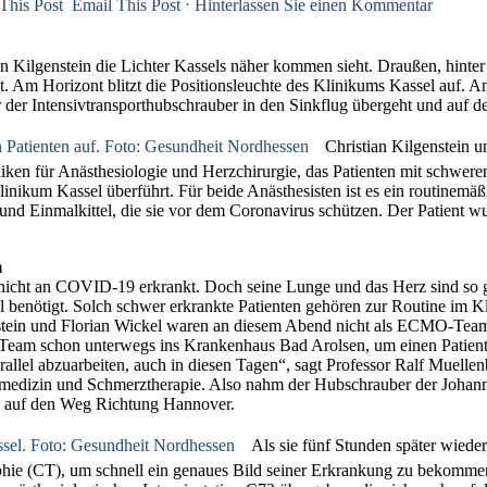
Email This Post
⋅
Hinterlassen Sie einen Kommentar
ian Kilgenstein die Lichter Kassels näher kommen sieht. Draußen, hinter 
it. Am Horizont blitzt die Positionsleuchte des Klinikums Kassel auf. A
der Intensivtransporthubschrauber in den Sinkflug übergeht und auf d
Christian Kilgenstein u
 für Anästhesiologie und Herzchirurgie, das Patienten mit schweren
inikum Kassel überführt. Für beide Anästhesisten ist es ein routinemäß
und Einmalkittel, die sie vor dem Coronavirus schützen. Der Patient wu
m
n nicht an COVID-19 erkrankt. Doch seine Lunge und das Herz sind so ge
nötigt. Solch schwer erkrankte Patienten gehören zur Routine im Kli
nstein und Florian Wickel waren an diesem Abend nicht als ECMO-Team 
am schon unterwegs ins Krankenhaus Bad Arolsen, um einen Patienten
lel abzuarbeiten, auch in diesen Tagen“, sagt Professor Ralf Muellenb
lmedizin und Schmerztherapie. Also nahm der Hubschrauber der Johanni
h auf den Weg Richtung Hannover.
Als sie fünf Stunden später wiede
phie (CT), um schnell ein genaues Bild seiner Erkrankung zu bekommen