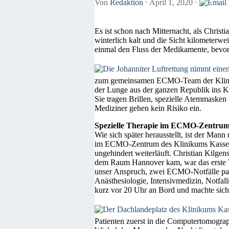
Von
Redaktion
⋅
April 1, 2020
⋅
Es ist schon nach Mitternacht, als Christ
winterlich kalt und die Sicht kilometerwe
einmal den Fluss der Medikamente, bevor 
zum gemeinsamen ECMO-Team der Kliniken
der Lunge aus der ganzen Republik ins Kl
Sie tragen Brillen, spezielle Atemmasken 
Mediziner gehen kein Risiko ein.
Spezielle Therapie im ECMO-Zentru
Wie sich später herausstellt, ist der Man
im ECMO-Zentrum des Klinikums Kassel be
ungehindert weiterläuft. Christian Kilge
dem Raum Hannover kam, war das erste Te
unser Anspruch, zwei ECMO-Notfälle paral
Anästhesiologie, Intensivmedizin, Notfal
kurz vor 20 Uhr an Bord und machte sic
Patienten zuerst in die Computertomogra