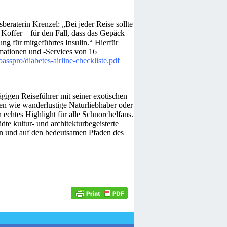
eraterin Krenzel: „Bei jeder Reise sollte
offer – für den Fall, dass das Gepäck
ng für mitgeführtes Insulin.“ Hierfür
rmationen und -Services von 16
basspro/diabetes-airline-checkliste.pdf
gigen Reiseführer mit seiner exotischen
en wie wanderlustige Naturliebhaber oder
n echtes Highlight für alle Schnorchelfans.
te kultur- und architekturbegeisterte
ten und auf den bedeutsamen Pfaden des