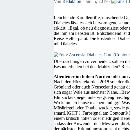
Von
Redaktion
⋅
Juni 5, 2019
⋅
Leuchtende Korallenriffe, rauschende Gey
Diabetes lässt es sich hervorragend sch
erklärt: „Egal, ob neu diagnostiziert ode
die ihm am liebsten ist. Entscheidend ist
Reise-Helfer parat: Die kostenlose Diabet
mit Diabetes.
Überraschungen zu vermeiden, sollten di
Besonderheiten bei den Mahlzeiten? Reise
Abenteuer im hohen Norden oder am 
Nach den Hitzerekorden 2018 soll der di
Grönland oder auch Neuseeland genau das
sich sogar Wale aus nächster Nähe. „Bew
Blutzuckerspiegel unterwegs engmaschige
Wo kann ich Pause machen und ggf. Wasser
Müsliriegel oder Traubenzucker, sowie gen
smartLIGHT® Farbsignal am Contour® Next
einem kritisch hohen oder niedrigen Bere
sodass der Anwender den Messwert direkt 
der nächsten Erkundungstour steht nichts