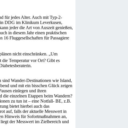
d für jedes Alter. Auch mit Typ-2-
terin DDG im Klinikum Leverkusen,
 kann jeder die Art von Auszeit genießen,
auch in diesem Jahr einen praktischen
on 16 Fluggesellschaften für Passagiere
plänen nicht einschränken. „Um
 die Temperatur vor Ort? Gibt es
Diabetesberaterin.
 sind Wander-Destinationen wie Island,
ubend und mit ein bisschen Glück zeigen
Pausen einlegen und ihren
ind die einzelnen Etappen beim Wandern?
nen zu tun ist – eine Notfall- BE, z.B.
zung bietet hierbei auch das
auf, falls der aktuelle Messwert in
chen Hinweis für Sofortmaßnahmen an,
liegt der Messwert im Zielbereich und