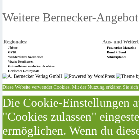
Weitere Bernecker-Angebot
Regionales:
Aus- und Weiterb
Jérôme
Futureplan Magazine
GVBl.
Bund + Beruf
Wanderführer Nordhessen
Schülerplaner
Vitales Nordhessen
GrimmHeimat entdecken & erleben
Hessischer Gebirgsbote
Diese Website verwendet Cookies. Mit der Nutzung erklären Sie sich
Die Cookie-Einstellungen au
"Cookies zulassen" eingeste
ermöglichen. Wenn du dies