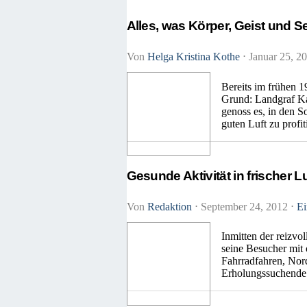
Alles, was Körper, Geist und See
Von
Helga Kristina Kothe
⋅
Januar 25, 2
Bereits im frühen 1
Grund: Landgraf Kar
genoss es, in den S
guten Luft zu profi
Gesunde Aktivität in frischer Lu
Von
Redaktion
⋅
September 24, 2012
⋅
Ei
Inmitten der reizvo
seine Besucher mit
Fahrradfahren, Nor
Erholungssuchende k