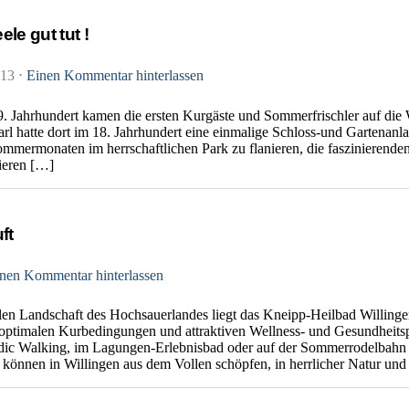
le gut tut !
013
⋅
Einen Kommentar hinterlassen
9. Jahrhundert kamen die ersten Kurgäste und Sommerfrischler auf die
l hatte dort im 18. Jahrhundert eine einmalige Schloss-und Gartenanla
ommermonaten im herrschaftlichen Park zu flanieren, die faszinierend
tieren […]
ft
nen Kommentar hinterlassen
llen Landschaft des Hochsauerlandes liegt das Kneipp-Heilbad Willing
 optimalen Kurbedingungen und attraktiven Wellness- und Gesundhei
dic Walking, im Lagungen-Erlebnisbad oder auf der Sommerrodelbahn –
önnen in Willingen aus dem Vollen schöpfen, in herrlicher Natur und f