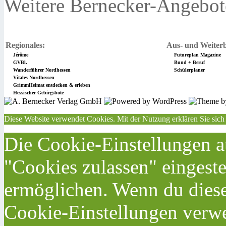
Weitere Bernecker-Angebot
Regionales:
Aus- und Weiterb
Jérôme
Futureplan Magazine
GVBl.
Bund + Beruf
Wanderführer Nordhessen
Schülerplaner
Vitales Nordhessen
GrimmHeimat entdecken & erleben
Hessischer Gebirgsbote
Diese Website verwendet Cookies. Mit der Nutzung erklären Sie sich
Die Cookie-Einstellungen au
"Cookies zulassen" eingeste
ermöglichen. Wenn du dies
Cookie-Einstellungen verwe