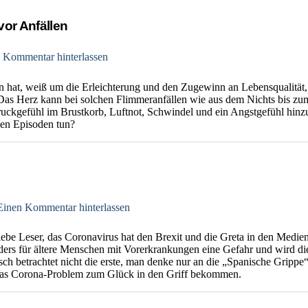
vor Anfällen
 Kommentar hinterlassen
hat, weiß um die Erleichterung und den Zugewinn an Lebensqualität, w
s Herz kann bei solchen Flimmeranfällen wie aus dem Nichts bis zum
ckgefühl im Brustkorb, Luftnot, Schwindel und ein Angstgefühl hinzu
en Episoden tun?
Einen Kommentar hinterlassen
iebe Leser, das Coronavirus hat den Brexit und die Greta in den Medien
ders für ältere Menschen mit Vorerkrankungen eine Gefahr und wird di
isch betrachtet nicht die erste, man denke nur an die „Spanische Grip
as Corona-Problem zum Glück in den Griff bekommen.