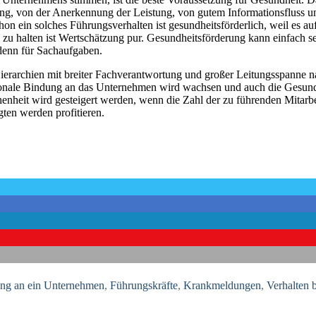
ng, von der Anerkennung der Leistung, von gutem Informationsfluss u
 ein solches Führungsverhalten ist gesundheitsförderlich, weil es auf
 zu halten ist Wertschätzung pur. Gesundheitsförderung kann einfach se
denn für Sachaufgaben.
 Hierarchien mit breiter Fachverantwortung und großer Leitungsspanne
ionale Bindung an das Unternehmen wird wachsen und auch die Gesundh
henheit wird gesteigert werden, wenn die Zahl der zu führenden Mitarbe
igten werden profitieren.
ung an ein Unternehmen
,
Führungskräfte
,
Krankmeldungen
,
Verhalten 