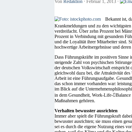
Von
Redaktion
⋅
Februar 1, 2013
⋅
Bekannt ist, d
Krankmeldungen und zu den wichtigsten M
verdreifacht. Über zehn Prozent bei Männe
Prozent in Verbindung mit gesundem Führe
und die Loyalität ihrer Mitarbeiter sind. 
hochwertige Arbeitsergebnisse und deren
Dass Führungskräfte im positiven Sinne i
steigende Zahl von psychischen Störunge
der deutschen Volkswirtschaft entspricht
gleichwohl dazu bei, die Attraktivität d
Arbeit ist eine Führungsaufgabe. Gesundhe
das schon immer vorhanden war: leistungs
im Blick auf die Unternehmensphilosophi
in dem Gesundheit, Work-Life-Balance u
Maßnahmen gehören.
Verhalten bewusster ausrichten
Immer aber spielt die Führungskraft dabei
bewusster ausrichten; sie muss einen gesu
sei es durch die eigene Nutzung eines vo
gehen, weil das Klima und die Kultur des