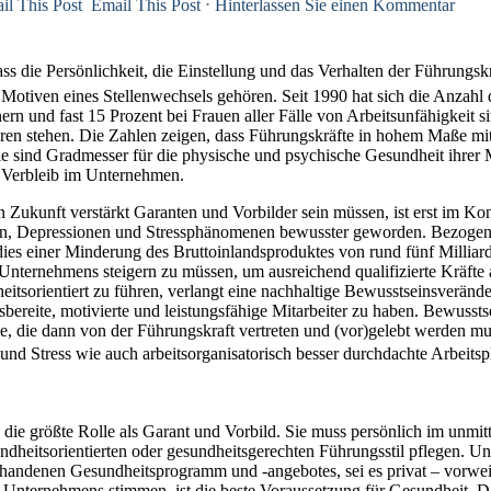
Email This Post
⋅
Hinterlassen Sie einen Kommentar
ass die Persönlichkeit, die Einstellung und das Verhalten der Führungs
otiven eines Stellenwechsels gehören. Seit 1990 hat sich die Anzahl
rn und fast 15 Prozent bei Frauen aller Fälle von Arbeitsunfähigkeit s
n stehen. Die Zahlen zeigen, dass Führungskräfte in hohem Maße mitve
Sie sind Gradmesser für die physische und psychische Gesundheit ihrer M
 Verbleib im Unternehmen.
n Zukunft verstärkt Garanten und Vorbilder sein müssen, ist erst im K
n, Depressionen und Stressphänomenen bewusster geworden. Bezogen au
 dies einer Minderung des Bruttoinlandsproduktes von rund fünf Millia
es Unternehmens steigern zu müssen, um ausreichend qualifizierte Kräft
itsorientiert zu führen, verlangt eine nachhaltige Bewusstseinsverände
bereite, motivierte und leistungsfähige Mitarbeiter zu haben. Bewusst
e, die dann von der Führungskraft vertreten und (vor)gelebt werden m
nd Stress wie auch arbeitsorganisatorisch besser durchdachte Arbeits
 die größte Rolle als Garant und Vorbild. Sie muss persönlich im unmitt
ndheitsorientierten oder gesundheitsgerechten Führungsstil pflegen. U
rhandenen Gesundheitsprogramm und -angebotes, sei es privat – vorwei
 Unternehmens stimmen, ist die beste Voraussetzung für Gesundheit. Da