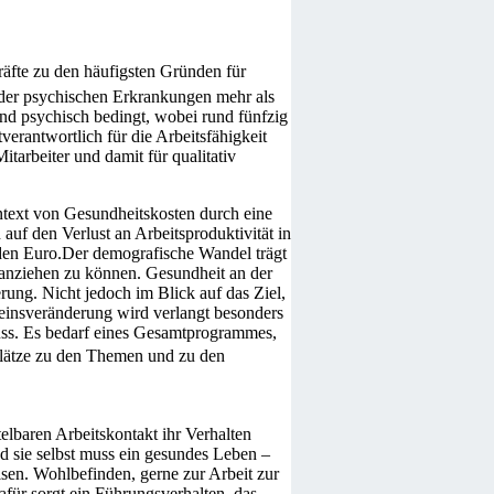
kräfte zu den häufigsten Gründen für
 der psychischen Erkrankungen mehr als
ind psychisch bedingt, wobei rund fünfzig
rantwortlich für die Arbeitsfähigkeit
itarbeiter und damit für qualitativ
ontext von Gesundheitskosten durch eine
f den Verlust an Arbeitsproduktivität in
rden Euro.Der demografische Wandel trägt
e anziehen zu können. Gesundheit an der
rung. Nicht jedoch im Blick auf das Ziel,
seinsveränderung wird verlangt besonders
uss. Es bedarf eines Gesamtprogrammes,
plätze zu den Themen und zu den
elbaren Arbeitskontakt ihr Verhalten
nd sie selbst muss ein gesundes Leben –
sen. Wohlbefinden, gerne zur Arbeit zur
für sorgt ein Führungsverhalten, das