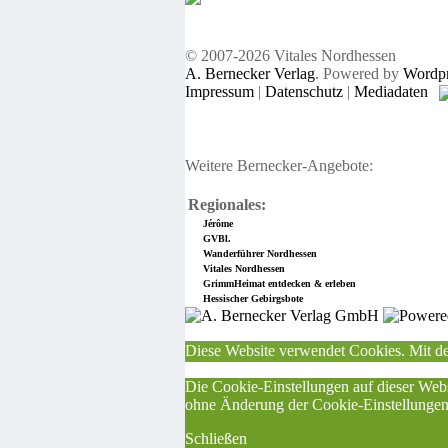
© 2007-2026 Vitales Nordhessen
A. Bernecker Verlag
. Powered by
Wordpr
Impressum
|
Datenschutz
|
Mediadaten
Weitere Bernecker-Angebote:
Regionales:
Jérôme
GVBl.
Wanderführer Nordhessen
Vitales Nordhessen
GrimmHeimat entdecken & erleben
Hessischer Gebirgsbote
Diese Website verwendet Cookies. Mit de
Die Cookie-Einstellungen auf dieser Webs
ohne Änderung der Cookie-Einstellungen v
Schließen