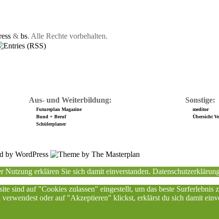
ess
&
bs
. Alle Rechte vorbehalten.
Aus- und Weiterbildung:
Sonstige:
Futureplan Magazine
meditor
Bund + Beruf
Übersicht Ver
Schülerplaner
r Nutzung erklären Sie sich damit einverstanden.
Datenschutzerklärun
ite sind auf "Cookies zulassen" eingestellt, um das beste Surferlebnis
erwendest oder auf "Akzeptieren" klickst, erklärst du sich damit einv