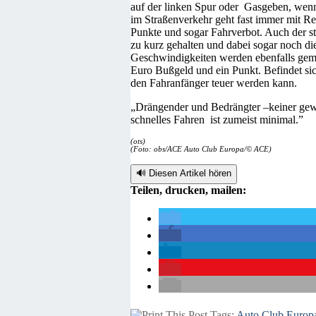
auf der linken Spur oder Gasgeben, wenn
im Straßenverkehr geht fast immer mit Re
Punkte und sogar Fahrverbot. Auch der s
zu kurz gehalten und dabei sogar noch d
Geschwindigkeiten werden ebenfalls gemä
Euro Bußgeld und ein Punkt. Befindet si
den Fahranfänger teuer werden kann.
„Drängender und Bedrängter –keiner gewin
schnelles Fahren ist zumeist minimal.”
(ots)
(Foto: obs/ACE Auto Club Europa/© ACE)
🔊 Diesen Artikel hören
Teilen, drucken, mailen:
Tags:
Auto Club Europ