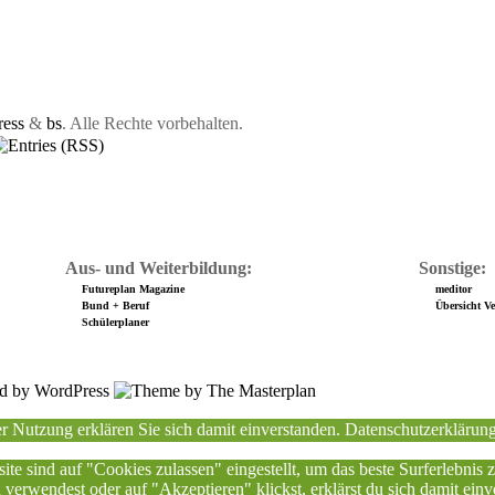
ess
&
bs
. Alle Rechte vorbehalten.
Aus- und Weiterbildung:
Sonstige:
Futureplan Magazine
meditor
Bund + Beruf
Übersicht Ver
Schülerplaner
r Nutzung erklären Sie sich damit einverstanden.
Datenschutzerklärun
ite sind auf "Cookies zulassen" eingestellt, um das beste Surferlebnis
erwendest oder auf "Akzeptieren" klickst, erklärst du sich damit einv