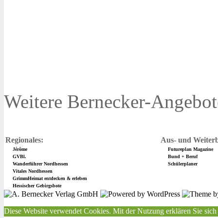
Weitere Bernecker-Angebot
Regionales:
Aus- und Weiterb
Jérôme
Futureplan Magazine
GVBl.
Bund + Beruf
Wanderführer Nordhessen
Schülerplaner
Vitales Nordhessen
GrimmHeimat entdecken & erleben
Hessischer Gebirgsbote
Diese Website verwendet Cookies. Mit der Nutzung erklären Sie sich