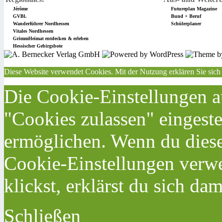
Jérôme
Futureplan Magazine
GVBl.
Bund + Beruf
Wanderführer Nordhessen
Schülerplaner
Vitales Nordhessen
GrimmHeimat entdecken & erleben
Hessischer Gebirgsbote
Diese Website verwendet Cookies. Mit der Nutzung erklären Sie sich
Die Cookie-Einstellungen au
"Cookies zulassen" eingeste
ermöglichen. Wenn du dies
Cookie-Einstellungen verwe
klickst, erklärst du sich da
Schließen